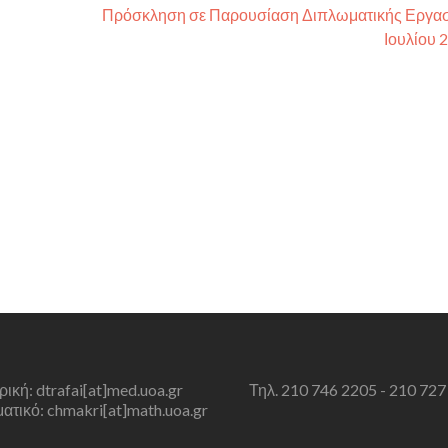
Πρόσκληση σε Παρουσίαση Διπλωματικής Εργασ
Ιουλίου 
τρική: dtrafai[at]med.uoa.gr
Τηλ. 210 746 2205 - 210 727
τικό: chmakri[at]math.uoa.gr