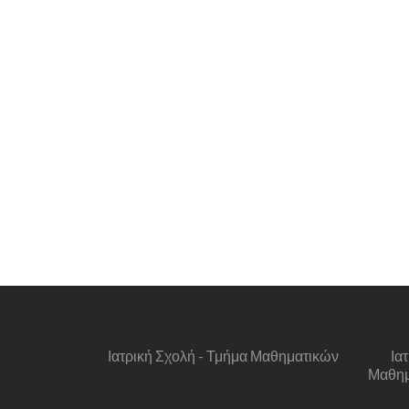
Ιατρική Σχολή - Τμήμα Μαθηματικών
Ια
Μαθημα