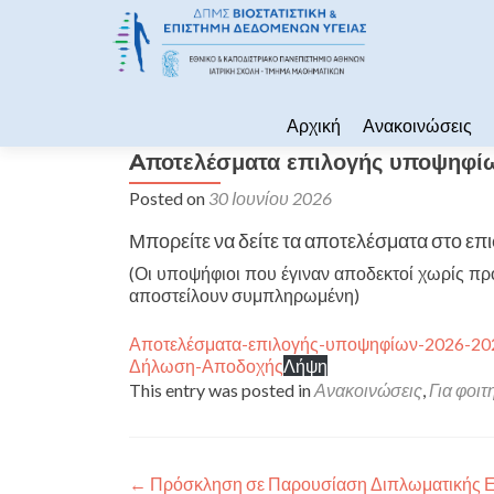
Skip to content
Αρχική
Ανακοινώσεις
Aποτελέσματα επιλογής υποψηφί
Posted on
30 Ιουνίου 2026
Μπορείτε να δείτε τα αποτελέσματα στο επ
(Οι υποψήφιοι που έγιναν αποδεκτοί χωρίς π
αποστείλουν συμπληρωμένη)
Αποτελέσματα-επιλογής-υποψηφίων-2026-20
Δήλωση-Αποδοχής
Λήψη
This entry was posted in
Ανακοινώσεις
,
Για φοιτ
Πλοήγηση άρθρων
←
Πρόσκληση σε Παρουσίαση Διπλωματικής Ερ