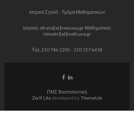
Ιατρική Σχολή - Τμήμα Μαθηματικών
Ιατρική: dtrafai[at]med.uoa.gr Μαθηματικό:
chmakri[at]math.uoa.gr
Τηλ. 210 746 2205 - 210 727 6418
Facebook
Linkedin
link
link
ΠΜΣ Βιοστατιστική
Zerif Lite
developed by
ThemeIsle