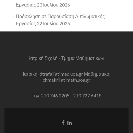
Εργασίας 23 Ιουλίου 2026
Πρόσκληση σε Παρουσίαση Διπλωματικής
Εργασίας 22 Ιουλίου 2026
Ιατρική Σχολή - Τμήμα Μαθηματικών
Ιατρική: dtrafai[at]med.uoa.gr Μαθηματικό:
chmakri[at]math.uoa.gr
Τηλ. 210 746 2205 - 210 727 6418
Facebook
Linkedin
link
link