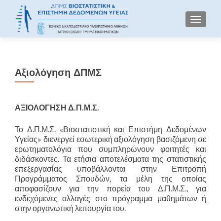
TOGGLE
Αξιολόγηση ΔΠΜΣ
ΑΞΙΟΛΟΓΗΣΗ Δ.Π.Μ.Σ.
Το Δ.Π.Μ.Σ. «Βιοστατιστική και Επιστήμη Δεδομένων
Υγείας» διενεργεί εσωτερική αξιολόγηση βασιζόμενη σε
ερωτηματολόγια που συμπληρώνουν φοιτητές και
διδάσκοντες. Τα ετήσια αποτελέσματα της στατιστικής
επεξεργασίας υποβάλλονται στην Επιτροπή
Προγράμματος Σπουδών, τα μέλη της οποίας
αποφασίζουν για την πορεία του Δ.Π.Μ.Σ., για
ενδεχόμενες αλλαγές στο πρόγραμμα μαθημάτων ή
στην οργανωτική λειτουργία του.