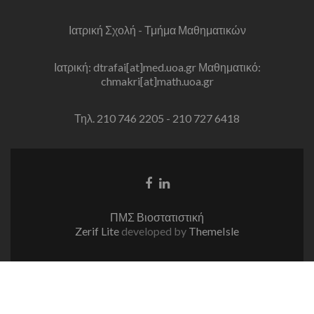
Ιατρική Σχολή - Τμήμα Μαθηματικών
Ιατρική: dtrafai[at]med.uoa.gr Μαθηματικό:
chmakri[at]math.uoa.gr
Τηλ. 210 746 2205 - 210 727 6418
Facebook
Linkedin
link
link
ΠΜΣ Βιοστατιστική
Zerif Lite
developed by
ThemeIsle