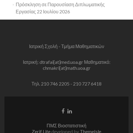
Πρόσκληση σε Παρουσίαση Διπλωματικής
Εργασίας 22 Ιουλίου 2026
Ιατρική Σχολή - Τμήμα Μαθηματικών
Ιατρική: dtrafai[at]med.uoa.gr Μαθηματικό:
chmakri[at]math.uoa.gr
Τηλ. 210 746 2205 - 210 727 6418
Facebook
Linkedin
link
link
ΠΜΣ Βιοστατιστική
Zerif Lite
developed by
ThemeIsle