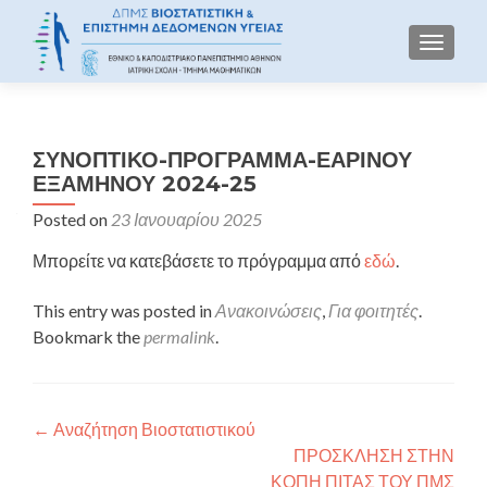
TOGGLE
ΣΥΝΟΠΤΙΚΟ-ΠΡΟΓΡΑΜΜΑ-ΕΑΡΙΝΟΥ
ΕΞΑΜΗΝΟΥ 2024-25
Posted on
23 Ιανουαρίου 2025
Μπορείτε να κατεβάσετε το πρόγραμμα από
εδώ
.
This entry was posted in
Ανακοινώσεις
,
Για φοιτητές
.
Bookmark the
permalink
.
Πλοήγηση άρθρων
←
Αναζήτηση Βιοστατιστικού
ΠΡΟΣΚΛΗΣΗ ΣΤΗΝ
ΚΟΠΗ ΠΙΤΑΣ ΤΟΥ ΠΜΣ