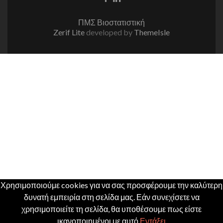
link
link
ΠΜΣ Βιοστατιστική
Zerif Lite
developed by
ThemeIsle
Χρησιμοποιούμε cookies για να σας προσφέρουμε την καλύτερη
δυνατή εμπειρία στη σελίδα μας. Εάν συνεχίσετε να
χρησιμοποιείτε τη σελίδα, θα υποθέσουμε πως είστε
ικανοποιημένοι με αυτό.
Εντάξει