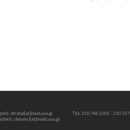
τρική: dtrafai[at]med.uoa.gr
Τηλ. 210 746 2205 - 210 727
τικό: chmakri[at]math.uoa.gr