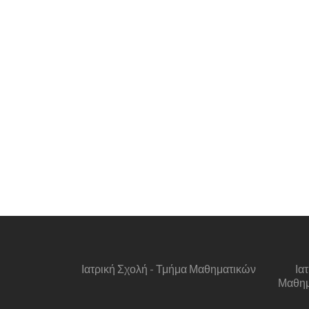
Ιατρική Σχολή - Τμήμα Μαθηματικών
Ια
Μαθημα