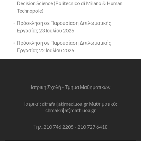
Decision Science (Politecnico di Milano & Human
Technopole)
Πρόσκληση σε Παρουσίαση Διπλωματικής
Εργασίας 23 Ιουλίου 2026
Πρόσκληση σε Παρουσίαση Διπλωματικής
Εργασίας 22 Ιουλίου 2026
Ιατρική Σχολή - Τμήμα Μαθηματικών
Ιατρική: dtrafai[at]med.uoa.gr Μαθηματικό:
chmakri[at]math.uoa.gr
Τηλ. 210 746 2205 - 210 727 6418