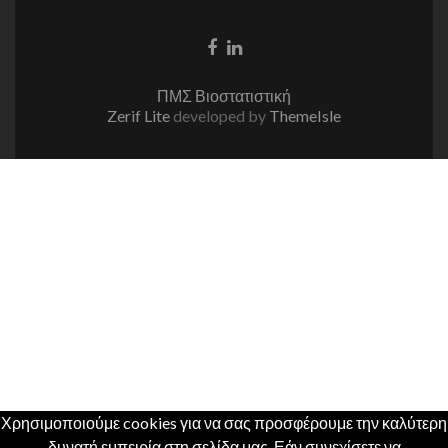
Facebook
Linkedin
link
link
ΠΜΣ Βιοστατιστική
Zerif Lite
developed by
ThemeIsle
Χρησιμοποιούμε cookies για να σας προσφέρουμε την καλύτερη
δυνατή εμπειρία στη σελίδα μας. Εάν συνεχίσετε να