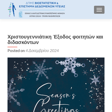
TOGGLE
Χριστουγεννιάτικη Έξοδος φοιτητών και
διδασκόντων
Posted on
4 Δεκεμβρίου 2024