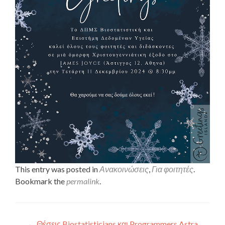
This entry was posted in
Ανακοινώσεις
,
Για φοιτητές
.
Bookmark the
permalink
.
←
Θέσεις Biostatisticians και Programmers Astra