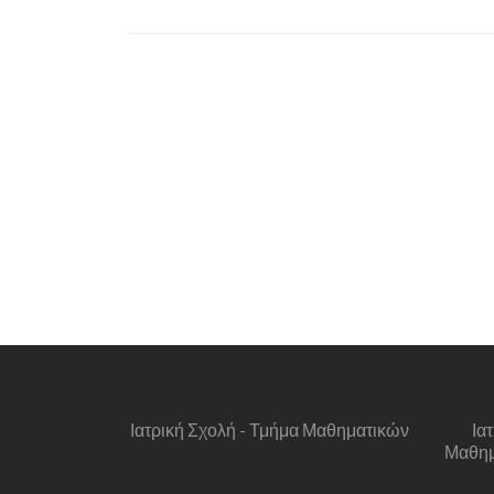
Ιατρική Σχολή - Τμήμα Μαθηματικών
Ια
Μαθημα