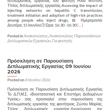
διπλωματικής εργασίας του φοιτητή Ηλία Μπιτινή.
Τίτλος διπλωματικής εργασίας:Assessing the impact of
injecting networks on hepatitis C transmission,
treatment initiation and adoption of high-risk practices
among people who inject drugs. 📅 Ημερομηνία:
Read
Δευτέρα, 15 Ιουνίου🕒 Ώρα: 16:30 -16:30
[…]
more
about
Posted in
Ανακοινώσεις
,
Ανακοινώσεις Παρουσιάσεων
Πρόσκληση
Διπλωματικών Εργασιών
,
Για φοιτητές
σε
Παρουσίαση
Διπλωματικής
Εργασίας
Πρόσκληση σε Παρουσίαση
15
Διπλωματικής Εργασίας 09 Ιουνίου
Ιουνίου
2026
2026
Posted on
8 Ιουνίου 2026
Πρόσκληση σε Παρουσίαση Διπλωματικής Εργασίας
Το Δ.Π.Μ.Σ. «Βιοστατιστική και Επιστήμη Δεδομένων
Υγείας» σας προσκαλεί στην παρουσίαση της
διπλωματικής εργασίας της φοιτήτριας Ζώτου Μαρίας.
Τίτλος διπλωματικής εργασίας:Διερεύνηση της