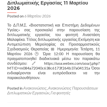
Μαΐου
Διπλωματικής Εργασίας 11 Μαρτίου
2026
2026
Posted on
6 Μαρτίου 2026
Το Δ.Π.Μ.Σ. «Βιοστατιστική και Επιστήμη Δεδομένων
Υγείας» σας προσκαλεί στην παρουσίαση της
διπλωματικής εργασίας του φοιτητή Αναστάση
Μαλαφέκα. Τίτλος διπλωματικής εργασίας:Εκτίμηση και
Αντιμετώπιση Μεροληψίας σε Προσαρμοστικούς
Σχεδιασμούς Θεραπείας 📅 Ημερομηνία: Τετάρτη, 11
Μαρτίου 2026🕒 Ώρα: 12:00 Η παρουσίαση θα
πραγματοποιηθεί διαδικτυακά μέσω του παρακάτω
συνδέσμου: 🔗 https://uoa.webex.com/uoa/j.php?
MTID=m084a72040c638c6173f264b37a04131a Όσοι
ενδιαφέρονται είναι ευπρόσδεκτοι να την
παρακολουθήσουν.
Posted in
Ανακοινώσεις
,
Ανακοινώσεις Παρουσιάσεων
Διπλωματικών Εργασιών
,
Για φοιτητές