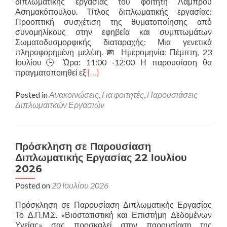
διπλωματικής εργασίας του φοιτητή Λάμπρου
Ασημακόπουλου. Τίτλος διπλωματικής εργασίας:
Προοπτική συσχέτιση της θυματοποίησης από
συνομηλίκους στην εφηβεία και συμπτωμάτων
Σωματοδυσμορφικής διαταραχής: Μια γενετικά
πληροφορημένη μελέτη. 📅 Ημερομηνία: Πέμπτη, 23
Ιουλίου🕒 Ώρα: 11:00 -12:00 Η παρουσίαση θα
Read
πραγματοποιηθεί εξ
[…]
more
about
Posted in
Ανακοινώσεις
,
Για φοιτητές
,
Παρουσιάσεις
Πρόσκληση
Διπλωμαιτκών Εργασιών
σε
Παρουσίαση
Διπλωματικής
Εργασίας
Πρόσκληση σε Παρουσίαση
23
Διπλωματικής Εργασίας 22 Ιουλίου
Ιουλίου
2026
2026
Posted on
20 Ιουλίου 2026
Πρόσκληση σε Παρουσίαση Διπλωματικής Εργασίας
Το Δ.Π.Μ.Σ. «Βιοστατιστική και Επιστήμη Δεδομένων
Υγείας» σας προσκαλεί στην παρουσίαση της