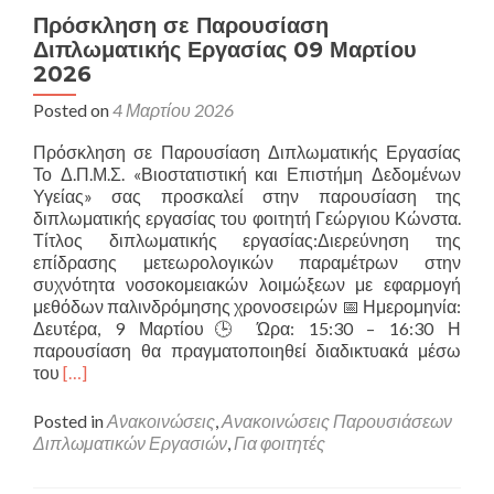
Πρόσκληση σε Παρουσίαση
Διπλωματικής Εργασίας 09 Μαρτίου
2026
Posted on
4 Μαρτίου 2026
Πρόσκληση σε Παρουσίαση Διπλωματικής Εργασίας
Το Δ.Π.Μ.Σ. «Βιοστατιστική και Επιστήμη Δεδομένων
Υγείας» σας προσκαλεί στην παρουσίαση της
διπλωματικής εργασίας του φοιτητή Γεώργιου Κώνστα.
Τίτλος διπλωματικής εργασίας:Διερεύνηση της
επίδρασης μετεωρολογικών παραμέτρων στην
συχνότητα νοσοκομειακών λοιμώξεων με εφαρμογή
μεθόδων παλινδρόμησης χρονοσειρών 📅 Ημερομηνία:
Δευτέρα, 9 Μαρτίου🕒 Ώρα: 15:30 – 16:30 Η
παρουσίαση θα πραγματοποιηθεί διαδικτυακά μέσω
Read
του
[…]
more
about
Posted in
Ανακοινώσεις
,
Ανακοινώσεις Παρουσιάσεων
Πρόσκληση
Διπλωματικών Εργασιών
,
Για φοιτητές
σε
Παρουσίαση