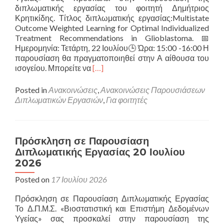
διπλωματικής εργασίας του φοιτητή Δημήτριος
Κρητικίδης. Τίτλος διπλωματικής εργασίας:Multistate
Outcome Weighted Learning for Optimal Individualized
Treatment Recommendations in Glioblastoma. 📅
Ημερομηνία: Τετάρτη, 22 Ιουλίου🕒 Ώρα: 15:00 -16:00 Η
παρουσίαση θα πραγματοποιηθεί στην Α αίθουσα του
Read
ισογείου. Μπορείτε να
[…]
more
about
Posted in
Ανακοινώσεις
,
Ανακοινώσεις Παρουσιάσεων
Πρόσκληση
Διπλωματικών Εργασιών
,
Για φοιτητές
σε
Παρουσίαση
Διπλωματικής
Εργασίας
Πρόσκληση σε Παρουσίαση
22
Διπλωματικής Εργασίας 20 Ιουλίου
Ιουλίου
2026
2026
Posted on
17 Ιουλίου 2026
Πρόσκληση σε Παρουσίαση Διπλωματικής Εργασίας
Το Δ.Π.Μ.Σ. «Βιοστατιστική και Επιστήμη Δεδομένων
Υγείας» σας προσκαλεί στην παρουσίαση της