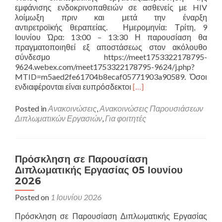
εμφάνισης ενδοκρινοπαθειών σε ασθενείς με HIV
λοίμωξη πριν και μετά την έναρξη
αντιρετροϊκής θεραπείας. Ημερομηνία: Τρίτη, 9
Ιουνίου Ώρα: 13:00 – 13:30 Η παρουσίαση θα
πραγματοποιηθεί εξ αποστάσεως στον ακόλουθο
σύνδεσμο https://meet1753322178795-
9624.webex.com/meet1753322178795-9624/j.php?
MTID=m5aed2fe61704b8ecaf05771903a90589. Όσοι
Read
ενδιαφέρονται είναι ευπρόσδεκτοι
[…]
more
about
Posted in
Ανακοινώσεις
,
Ανακοινώσεις Παρουσιάσεων
Πρόσκληση
Διπλωματικών Εργασιών
,
Για φοιτητές
σε
Παρουσίαση
Διπλωματικής
Εργασίας
Πρόσκληση σε Παρουσίαση
09
Διπλωματικής Εργασίας 05 Ιουνίου
Ιουνίου
2026
2026
Posted on
1 Ιουνίου 2026
Πρόσκληση σε Παρουσίαση Διπλωματικής Εργασίας