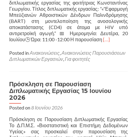
διπλωματικής εργασίας της φοιτήτριας Κωνσταντίνας
Γεωργίου. Τίτλος διπλωματικής εργασίας: “«”Εφαρμογή
Μπεϋζιανών Αθροιστικών Δένδρων Παλινδρόμησης
(BART) στη μοντελοποίηση της ανοσολογικής
αποκατάστασης (CD4) σε άτομα με HIV υπό
αντιρετροϊκή αγωγή.” 📅 Ημερομηνία: Δευτέρα, 20
Read
Ιουλίου🕒 Ώρα: 11:00 -12:00 Η παρουσίαση
[…]
more
about
Posted in
Ανακοινώσεις
,
Ανακοινώσεις Παρουσιάσεων
Πρόσκληση
Διπλωματικών Εργασιών
,
Για φοιτητές
σε
Παρουσίαση
Διπλωματικής
Εργασίας
Πρόσκληση σε Παρουσίαση
20
Διπλωματικής Εργασίας 15 Ιουνίου
Ιουλίου
2026
2026
Posted on
8 Ιουνίου 2026
Πρόσκληση σε Παρουσίαση Διπλωματικής Εργασίας
Το Δ.Π.Μ.Σ. «Βιοστατιστική και Επιστήμη Δεδομένων
Υγείας» σας προσκαλεί στην παρουσίαση της