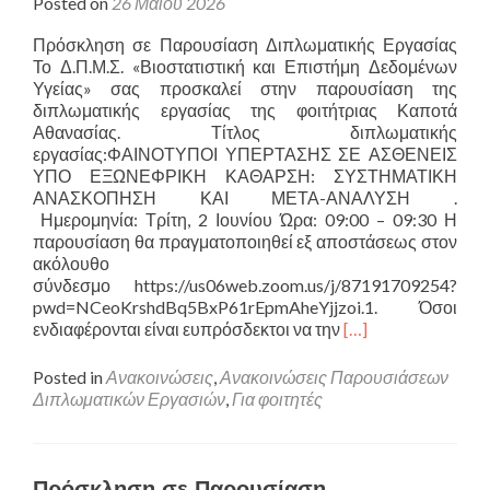
Posted on
26 Μαΐου 2026
Πρόσκληση σε Παρουσίαση Διπλωματικής Εργασίας
Το Δ.Π.Μ.Σ. «Βιοστατιστική και Επιστήμη Δεδομένων
Υγείας» σας προσκαλεί στην παρουσίαση της
διπλωματικής εργασίας της φοιτήτριας Καποτά
Αθανασίας. Τίτλος διπλωματικής
εργασίας:ΦΑΙΝΟΤΥΠΟΙ ΥΠΕΡΤΑΣΗΣ ΣΕ ΑΣΘΕΝΕΙΣ
ΥΠΟ ΕΞΩΝΕΦΡΙΚΗ ΚΑΘΑΡΣΗ: ΣΥΣΤΗΜΑΤΙΚΗ
ΑΝΑΣΚΟΠΗΣΗ ΚΑΙ ΜΕΤΑ-ΑΝΑΛΥΣΗ .
Ημερομηνία: Τρίτη, 2 Ιουνίου Ώρα: 09:00 – 09:30 Η
παρουσίαση θα πραγματοποιηθεί εξ αποστάσεως στον
ακόλουθο
σύνδεσμο https://us06web.zoom.us/j/87191709254?
pwd=NCeoKrshdBq5BxP61rEpmAheYjjzoi.1. Όσοι
Read
ενδιαφέρονται είναι ευπρόσδεκτοι να την
[…]
more
about
Posted in
Ανακοινώσεις
,
Ανακοινώσεις Παρουσιάσεων
Πρόσκληση
Διπλωματικών Εργασιών
,
Για φοιτητές
σε
Παρουσίαση
Διπλωματικής
Εργασίας
Πρόσκληση σε Παρουσίαση