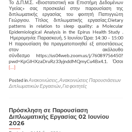
Το Δ.Π.Μ.Σ. «Βιοστατιστική και Επιστήμη Δεδομένων
Υγείας» σας προσκαλεί στην παρουσίαση της
διπλωματικής εργασίας του φοιτητή Παπιγγιώτη
Γεώργιου. Τίτλος διπλωματικής εργασίας:Dietary
patterns in relation to sleep quality: a Molecular
Epidemiological Analysis in the Epirus Health Study .
Ημερομηνία: Παρασκευή, 5 Ιουνίου Ώρα: 14:30 – 15:00
Η παρουσίαση θα πραγματοποιηθεί εξ αποστάσεως
στον ακόλουθο
σύνδεσμο https://us04web.zoom.us/j/76089756450?
Rea
pwd=KpGlHXzaDruRz33yjnddMQmyCu4Bx4.1. Όσοι
mor
[…]
abo
Πρό
Posted in
Ανακοινώσεις
,
Ανακοινώσεις Παρουσιάσεων
σε
Διπλωματικών Εργασιών
,
Για φοιτητές
Παρ
Διπ
Εργ
05
Πρόσκληση σε Παρουσίαση
Ιουν
Διπλωματικής Εργασίας 02 Ιουνίου
202
2026