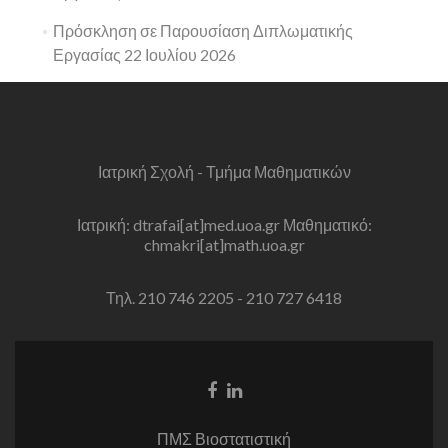
Πρόσκληση σε Παρουσίαση Διπλωματικής
Εργασίας 22 Ιουλίου 2026
Ιατρική Σχολή - Τμήμα Μαθηματικών
Ιατρική: dtrafai[at]med.uoa.gr Μαθηματικό:
chmakri[at]math.uoa.gr
Τηλ. 210 746 2205 - 210 727 6418
Facebook
Linkedin
link
link
ΠΜΣ Βιοστατιστική