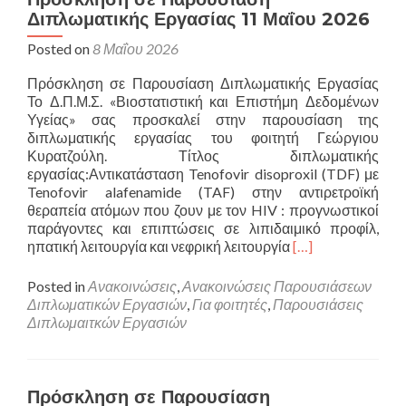
02
Διπλωματικής Εργασίας 11 Μαΐου 2026
Ιουνίου
2026
Posted on
8 Μαΐου 2026
Πρόσκληση σε Παρουσίαση Διπλωματικής Εργασίας
Το Δ.Π.Μ.Σ. «Βιοστατιστική και Επιστήμη Δεδομένων
Υγείας» σας προσκαλεί στην παρουσίαση της
διπλωματικής εργασίας του φοιτητή Γεώργιου
Κυρατζούλη. Τίτλος διπλωματικής
εργασίας:Αντικατάσταση Tenofovir disoproxil (TDF) με
Tenofovir alafenamide (TAF) στην αντιρετροϊκή
θεραπεία ατόμων που ζουν με τον HIV : προγνωστικοί
παράγοντες και επιπτώσεις σε λιπιδαιμικό προφίλ,
Read
ηπατική λειτουργία και νεφρική λειτουργία
[…]
more
about
Posted in
Ανακοινώσεις
,
Ανακοινώσεις Παρουσιάσεων
Πρόσκληση
Διπλωματικών Εργασιών
,
Για φοιτητές
,
Παρουσιάσεις
σε
Διπλωμαιτκών Εργασιών
Παρουσίαση
Διπλωματικής
Εργασίας
11
Πρόσκληση σε Παρουσίαση