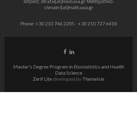
Ιατρική: dtrafai[at]med.uoa.gr Μαθηματικό:
chmakri[at]math.uoa.gr
Phone: +30 210 746 2205 - +30 210 727 6418
Facebook
Linkedin
link
link
Master's Degree Program in Biostatistics and Health
Data Science
Zerif Lite
developed by
ThemeIsle