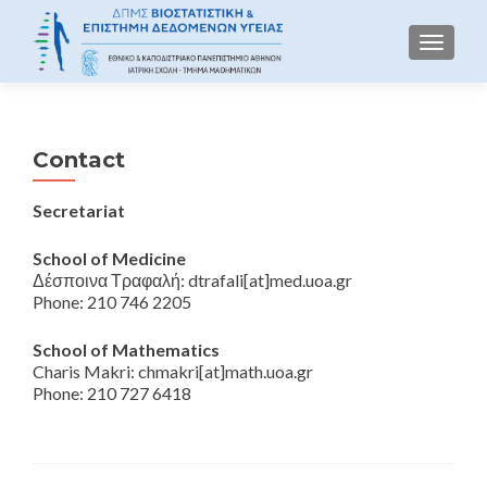
TOGGLE
Contact
Secretariat
School of Medicine
Δέσποινα Τραφαλή: dtrafali[at]med.uoa.gr
Phone: 210 746 2205
School of Mathematics
Charis Makri: chmakri[at]math.uoa.gr
Phone: 210 727 6418