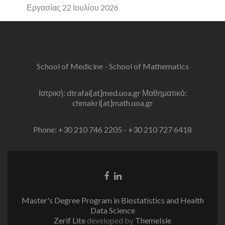
Εργασίας 22 Ιουλίου 2026
School of Medicine - School of Mathematics
Ιατρική: dtrafai[at]med.uoa.gr Μαθηματικό:
chmakri[at]math.uoa.gr
Phone: +30 210 746 2205 - +30 210 727 6418
Facebook
Linkedin
link
link
Master's Degree Program in Biostatistics and Health
Data Science
Zerif Lite
developed by
ThemeIsle