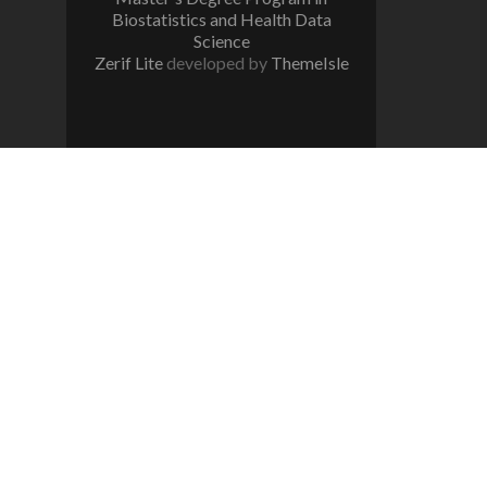
Biostatistics and Health Data
Science
Zerif Lite
developed by
ThemeIsle