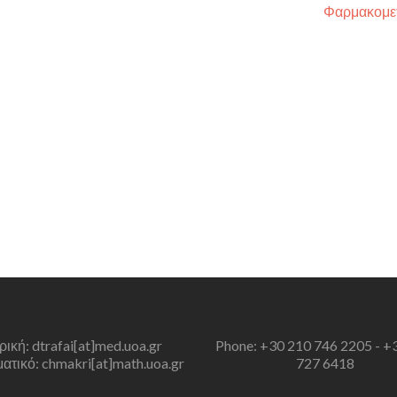
Φαρμακομε
τρική: dtrafai[at]med.uoa.gr
Phone: +30 210 746 2205 - +
τικό: chmakri[at]math.uoa.gr
727 6418