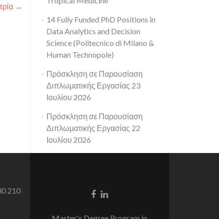
Tropical Medicine
τρία
→
14 Fully Funded PhD Positions in
Data Analytics and Decision
Science (Politecnico di Milano &
Human Technopole)
Πρόσκληση σε Παρουσίαση
Διπλωματικής Εργασίας 23
Ιουλίου 2026
Πρόσκληση σε Παρουσίαση
Διπλωματικής Εργασίας 22
Ιουλίου 2026
30 210
Facebook
Linkedin
link
link
Master's Degree Program in