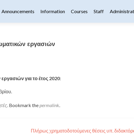
content
Announcements
Information
Courses
Staff
Administrat
ωματικών εργασιών
ργασιών για το έτος 2020
:
βρίου.
ητές
. Bookmark the
permalink
.
Πλήρως χρηματοδοτούμενες θέσεις υπ. διδακτόρ