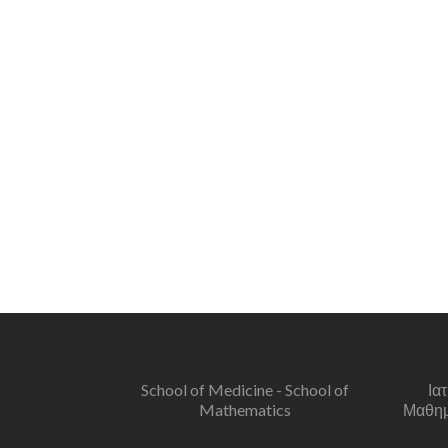
School of Medicine - School of
Ια
Mathematics
Μαθημα