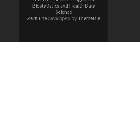
Biostatistics and Health Data
Science
Zerif Lite
developed by
ThemeIsle