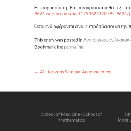
Η παρουσίαση θα πραγματοποιηθεί εξ α
9624.webex.com/meet1753322178795-9624/
Όσοι ενδιαφέρονται είναι ευπρόσδεκτοι να τη
This entry was posted in
Ανακοινώσεις
,
Ανακοιν
Bookmark the
permalink
.
Post navigation
←
AI Horizons Seminar Announcement
School of Medicine - School of
Ια
Mathematics
Μαθημα