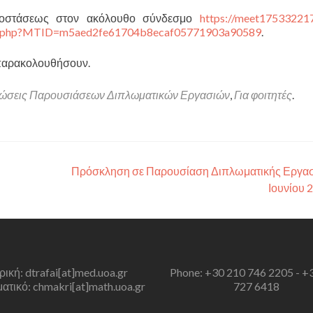
ποστάσεως στον ακόλουθο σύνδεσμο
https://meet17533221
j.php?MTID=m5aed2fe61704b8ecaf05771903a90589
.
ν παρακολουθήσουν.
ώσεις Παρουσιάσεων Διπλωματικών Εργασιών
,
Για φοιτητές
.
Πρόσκληση σε Παρουσίαση Διπλωματικής Εργασ
Ιουνίου 
τρική: dtrafai[at]med.uoa.gr
Phone: +30 210 746 2205 - +
τικό: chmakri[at]math.uoa.gr
727 6418