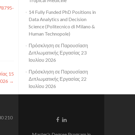
Tropical Medicine
78795-
14 Fully Funded PhD Positions in
Data Analytics and Decision
Science (Politecnico di Milano &
Human Technopole)
Πρόσκληση σε Παρουσίαση
Διπλωματικής Εργασίας 23
Ιουλίου 2026
Πρόσκληση σε Παρουσίαση
ίας 15
Διπλωματικής Εργασίας 22
2026
→
Ιουλίου 2026
30 210
Facebook
Linkedin
link
link
Master's Degree Program in