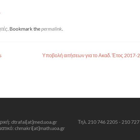
7
ητές
. Bookmark the
permalink
.
s
Υποβολή αιτήσεων για το Ακαδ. Έτος 2017-
τρική: dtrafai[at]med.uoa.gr
Τηλ. 210 746 2205 - 210 727
τικό: chmakri[at]math.uoa.gr