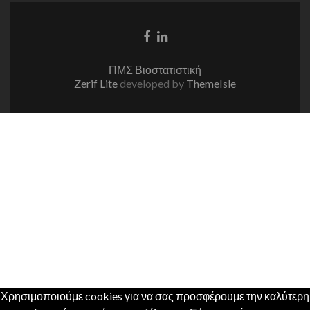
Facebook
Linkedin
link
link
ΠΜΣ Βιοστατιστική
Zerif Lite
developed by
ThemeIsle
Χρησιμοποιούμε cookies για να σας προσφέρουμε την καλύτερη