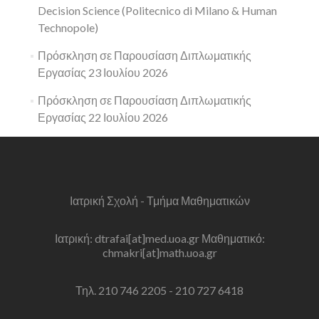
Decision Science (Politecnico di Milano & Human
Technopole)
Πρόσκληση σε Παρουσίαση Διπλωματικής
Εργασίας 23 Ιουλίου 2026
Πρόσκληση σε Παρουσίαση Διπλωματικής
Εργασίας 22 Ιουλίου 2026
Ιατρική Σχολή - Τμήμα Μαθηματικών
Ιατρική: dtrafai[at]med.uoa.gr Μαθηματικό:
chmakri[at]math.uoa.gr
Τηλ. 210 746 2205 - 210 727 6418