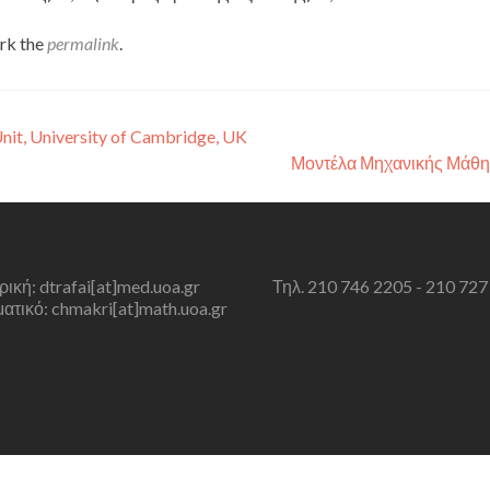
rk the
permalink
.
nit, University of Cambridge, UK
Μοντέλα Μηχανικής Μάθ
τρική: dtrafai[at]med.uoa.gr
Τηλ. 210 746 2205 - 210 727
τικό: chmakri[at]math.uoa.gr