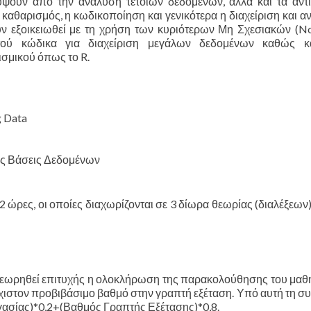
ουν από την ανάλυση τέτοιων δεδομένων, αλλά και τα αντί
αθαρισμός, η κωδικοποίηση και γενικότερα η διαχείριση και 
ουν εξοικειωθεί με τη χρήση των κυριότερων Μη Σχεσιακών (N
ού κώδικα για διαχείριση μεγάλων δεδομένων καθώς κ
ισμικού όπως το R.
g Data
ές Βάσεις Δεδομένων
 ώρες, οι οποίες διαχωρίζονται σε 3 δίωρα θεωρίας (διαλέξεων)
να θεωρηθεί επιτυχής η ολοκλήρωση της παρακολούθησης του μα
υλάχιστον προβιβάσιμο βαθμό στην γραπτή εξέταση. Υπό αυτή τη σ
ργασίας)*0,2+(Βαθμός Γραπτής Εξέτασης)*0,8.