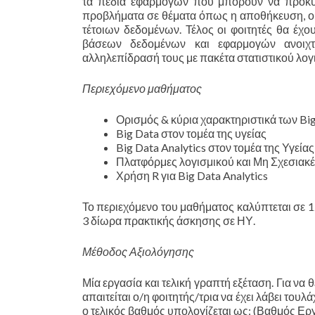
τα πεδία εφαρμογών που μπορούν να προκύψ
προβλήματα σε θέματα όπως η αποθήκευση, ο κ
τέτοιων δεδομένων. Τέλος οι φοιτητές θα έχ
βάσεων δεδομένων και εφαρμογών ανοιχτ
αλληλεπίδρασή τους με πακέτα στατιστικού λογ
Περιεχόμενο μαθήματος
Ορισμός & κύρια χαρακτηριστικά των Bi
Big Data στον τομέα της υγείας
Big Data Analytics στον τομέα της Υγείας
Πλατφόρμες λογισμικού και Μη Σχεσιακ
Χρήση R για Big Data Analytics
Το περιεχόμενο του μαθήματος καλύπτεται σε 12
3 δίωρα πρακτικής άσκησης σε ΗΥ.
Μέθοδος Αξιολόγησης
Μία εργασία και τελική γραπτή εξέταση. Για 
απαιτείται ο/η φοιτητής/τρια να έχει λάβει το
ο τελικός βαθμός υπολογίζεται ως: (Βαθμός Ε