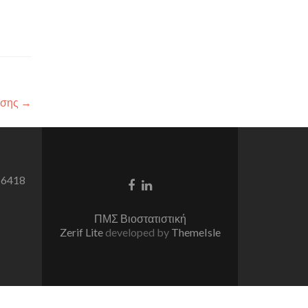
ησης
→
 6418
Facebook
Linkedin
link
link
ΠΜΣ Βιοστατιστική
Zerif Lite
developed by
ThemeIsle