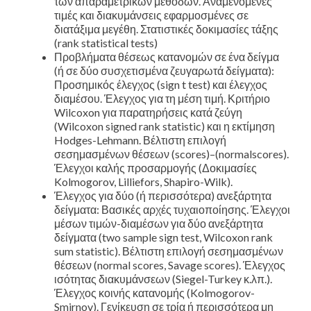
των απαραμετρικών μεθόδων. Αναμενόμενες
τιμές και διακυμάνσεις εφαρμοσμένες σε
διατάξιμα μεγέθη. Στατιστικές δοκιμασίες τάξης
(rank statistical tests)
Προβλήματα θέσεως κατανομών σε ένα δείγμα
(ή σε δύο συσχετισμένα ζευγαρωτά δείγματα):
Προσημικός έλεγχος (sign t test) και έλεγχος
διαμέσου. Έλεγχος για τη μέση τιμή. Κριτήριο
Wilcoxon για παρατηρήσεις κατά ζεύγη
(Wilcoxon signed rank statistic) και η εκτίμηση
Hodges-Lehmann. Βέλτιστη επιλογή
σεσημασμένων θέσεων (scores)–(normalscores).
Έλεγχοι καλής προσαρμογής (Δοκιμασίες
Kolmogorov, Lilliefors, Shapiro-Wilk).
Έλεγχος για δύο (ή περισσότερα) ανεξάρτητα
δείγματα: Βασικές αρχές τυχαιοποίησης. Έλεγχοι
μέσων τιμών-διαμέσων για δύο ανεξάρτητα
δείγματα (two sample sign test, Wilcoxon rank
sum statistic). Βέλτιστη επιλογή σεσημασμένων
θέσεων (normal scores, Savage scores). Έλεγχος
ισότητας διακυμάνσεων (Siegel-Turkey κ.λπ.).
Έλεγχος κοινής κατανομής (Kolmogorov-
Smirnov). Γενίκευση σε τρία ή περισσότερα μη