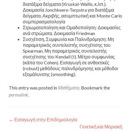
διατάξιμα δείγματα (Kruskal-Wallis, κ.λπ.).
Δοκιμασία Jonchkeere-Terpstra για διατάξιμα
δείγματα. Ακριβής, ασυμπτωτική και Monte Carlo
συμπερασματολογία
Στρωματοποίηση και Ομαδοποίηση: Δοκιμασίες
ανά στρώματα. Δοκιμασία Friedman
Συσχέτιση, Συμφωνία και Παλινδρόμηση: Μη
παραμετρικός συντελεστής συσχέτισης του
Spearman. Μη παραμετρικός συντελεστής
συσχέτισης του Kendall (τ). Μέτρο συμφωνίας
(κάπα του Cohen). Εισαγωγή σε ανθεκτικές
(robust) μεθόδους παλινδρόμησης και μέθοδοι
εξομάλυνσης (smoothing).
This entry was posted in
Μαθήματα
. Bookmark the
permalink
.
Πλοήγηση άρθρων
←
Εισαγωγή στην Επιδημιολογία
Γενετική και Μοριακή