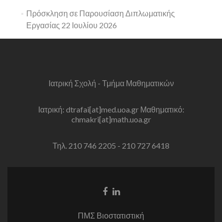
Πρόσκληση σε Παρουσίαση Διπλωματικής
Εργασίας 22 Ιουλίου 2026
Ιατρική Σχολή - Τμήμα Μαθηματικών
Ιατρική: dtrafai[at]med.uoa.gr Μαθηματικό:
chmakri[at]math.uoa.gr
Τηλ. 210 746 2205 - 210 727 6418
Facebook
Linkedin
link
link
ΠΜΣ Βιοστατιστική