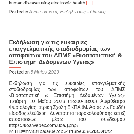
Read
human disease using electronic health
[…]
more
Posted in
Ανακοινώσεις
,
Εκδηλώσεις – Ομιλίες
about
ΠΡΟΣΚΛΗΣΗ
ΣΕ
ΔΙΑΛΕΞΗ
Εκδήλωση για τις ευκαιρίες
επαγγελματικής σταδιοδρομίας των
αποφοίτων του ΔΠΜΣ «Βιοστατιστική &
Επιστήμη Δεδομένων Υγείας»
Posted on
5 Μαΐου 2023
Εκδήλωση για τις ευκαιρίες επαγγελματικής
σταδιοδρομίας των αποφοίτων του ΔΠΜΣ
«Βιοστατιστική & Επιστήμη Δεδομένων Υγείας»
Tετάρτη 10 Μαΐου 2023 (16:00-18:00) Αμφιθέατρο
Φυσιολογίας Ιατρική Σχολή ΕΚΠΑ (Μ. Ασίας 75, Γουδή)
Eίσοδος ελεύθερη Δυνατότητα παρακολούθησης και εξ
αποστάσεως μέσω του συνδέσμου
https://uoa.webex.com/uoa/j.php?
MTID=m9834ba080e2cb34f43be3580d309f0f2