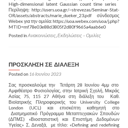
High-dimensional latent Gaussian count time series
Περίληψη: http://users.uoa.gr/~strevezas/Seminar-Stat-
OR/assets/abstracts/marie_dueker_23.pdf σύνδεσμος
Webex για την ομιλία: https://uoa.webex.com/uoa/j.php?
MTID=mf78e03e88d3805f2d80f9665a4aab6e0
Posted in
Ανακοινώσεις
,
Εκδηλώσεις – Ομιλίες
ΠΡΟΣΚΛΗΣΗ ΣΕ ΔΙΑΛΕΞΗ
Posted on
16 Ιουνίου 2023
Σας προσκαλούμε την Τετάρτη 28 Ιουνίου 4μμ στο
Αμφιθέατρο Φυσιολογίας, στην Ιατρική Σχολή, Μικράς
Ασίας 75, 115 27 Αθήνα στη διάλεξη του Καθ.
Βιοϊατρικής Πληροφορικής του University College
London (UCL) και επισκέπτη καθηγητή στο
Διατμηματικό Πρόγραμμα Μεταπτυχιακών Σπουδών
(ΔΠΜΣ) «Βιοστατιστική και Επιστήμη Δεδομένων
Υγείας» Σ. Δεναξά, με τίτλο: «Defining and redefining