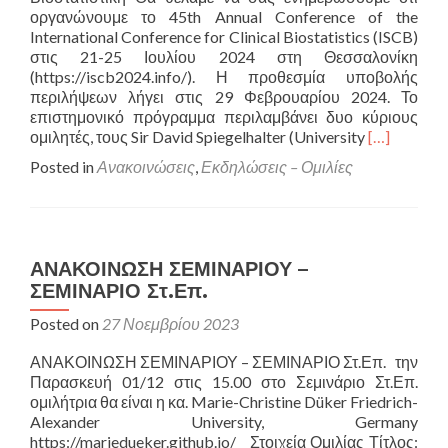
οργανώνουμε το 45th Annual Conference of the
International Conference for Clinical Biostatistics (ISCB)
στις 21-25 Ιουλίου 2024 στη Θεσσαλονίκη
(https://iscb2024.info/). Η προθεσμία υποβολής
περιλήψεων λήγει στις 29 Φεβρουαρίου 2024. Το
επιστημονικό πρόγραμμα περιλαμβάνει δυο κύριους
Read
ομιλητές, τους Sir David Spiegelhalter (University
[…]
more
Posted in
Ανακοινώσεις
,
Εκδηλώσεις – Ομιλίες
about
45th
Annual
Conference
of
ΑΝΑΚΟΙΝΩΣΗ ΣΕΜΙΝΑΡΙΟΥ –
the
ΣΕΜΙΝΑΡΙΟ Στ.Επ.
Internation
Conference
Posted on
27 Νοεμβρίου 2023
for
Clinical
ΑΝΑΚΟΙΝΩΣΗ ΣΕΜΙΝΑΡΙΟΥ – ΣΕΜΙΝΑΡΙΟ Στ.Επ. την
Biostatistic
Παρασκευή 01/12 στις 15.00 στο Σεμινάριο Στ.Επ.
ομιλήτρια θα είναι η κα. Marie-Christine Düker Friedrich-
Alexander University, Germany
https://mariedueker.github.io/ Στοιχεία Ομιλίας Τίτλος: