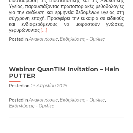
διασταύρωση της Βιοστατιστικής και της Αναλυτικής
Υγείας, παρουσιάζοντας πρωτοποριακές μεθοδολογίες
για την ανάλυση και ερμηνεία δεδομένων υγείας στη
σύγχρονη εποχή. Προσφέρει την ευκαιρία σε ειδικούς
και ενδιαφερόμενους να μοιραστούν γνώσεις,
Read
γεφυρώνοντας
[…]
more
Posted in
Ανακοινώσεις
,
Εκδηλώσεις – Ομιλίες
about
2nd
Conference
in
Biostatistics
Webinar QuanTIM Invitation – Hein
&
PUTTER
Health
Analytics
Posted on
15 Απριλίου 2025
Posted in
Ανακοινώσεις
,
Εκδηλώσεις – Ομιλίες
,
Εκδηλώσεις – Ομιλίες