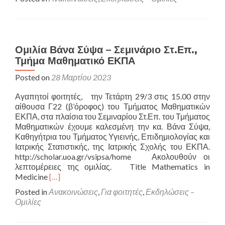
about
Σεμινάριο
Στατ.
&
Επιχ.
Ομιλία Βάνα Σύψα – Σεμινάριο Στ.Επ.,
Έρευνας
Τμήμα Μαθηματικό ΕΚΠΑ
–
Χρήστος
Posted on
28 Μαρτίου 2023
Θωμαδάκ
26/4/23
Αγαπητοί φοιτητές, την Τετάρτη 29/3 στις 15.00 στην
αίθουσα Γ22 (β’όροφος) του Τμήματος Μαθηματικών
ΕΚΠΑ, στα πλαίσια του Σεμιναρίου Στ.Επ. του Τμήματος
Μαθηματικών έχουμε καλεσμένη την κα. Βάνα Σύψα,
Καθηγήτρια του Τμήματος Υγιεινής, Επιδημιολογίας και
Ιατρικής Στατιστικής, της Ιατρικής Σχολής του ΕΚΠΑ.
http://scholar.uoa.gr/vsipsa/home Ακολουθούν οι
λεπτομέρειες της ομιλίας. Title Mathematics in
Read
Medicine
[…]
more
Posted in
Ανακοινώσεις
,
Για φοιτητές
,
Εκδηλώσεις –
about
Ομιλίες
Ομιλία
Βάνα