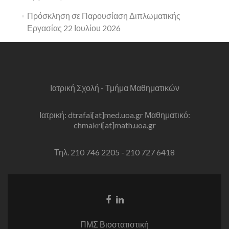
Πρόσκληση σε Παρουσίαση Διπλωματικής
Εργασίας 22 Ιουλίου 2026
Ιατρική Σχολή - Τμήμα Μαθηματικών
Ιατρική: dtrafai[at]med.uoa.gr Μαθηματικό:
chmakri[at]math.uoa.gr
Τηλ. 210 746 2205 - 210 727 6418
Facebook
Linkedin
link
link
ΠΜΣ Βιοστατιστική