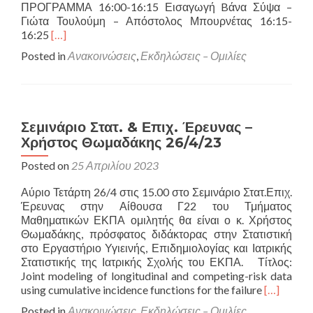
ΠΡΟΓΡΑΜΜΑ 16:00-16:15 Εισαγωγή Bάνα Σύψα –
Γιώτα Τουλούμη – Απόστολος Μπουρνέτας 16:15-
Read
16:25
[…]
more
Posted in
Ανακοινώσεις
,
Εκδηλώσεις – Ομιλίες
about
Εκδήλωση
για
τις
ευκαιρίες
Σεμινάριο Στατ. & Επιχ. Έρευνας –
επαγγελματικής
Χρήστος Θωμαδάκης 26/4/23
σταδιοδρομίας
των
Posted on
25 Απριλίου 2023
αποφοίτων
του
Αύριο Τετάρτη 26/4 στις 15.00 στο Σεμινάριο Στατ.Επιχ.
ΔΠΜΣ
Έρευνας στην Αίθουσα Γ22 του Τμήματος
«Βιοστατιστική
Μαθηματικών ΕΚΠΑ ομιλητής θα είναι ο κ. Χρήστος
&
Θωμαδάκης, πρόσφατος διδάκτορας στην Στατιστική
Επιστήμη
στο Εργαστήριο Υγιεινής, Επιδημιολογίας και Ιατρικής
Δεδομένων
Στατιστικής της Ιατρικής Σχολής του ΕΚΠΑ. Τίτλος:
Υγείας»
Joint modeling of longitudinal and competing-risk data
Read
using cumulative incidence functions for the failure
[…]
more
Posted in
Ανακοινώσεις
,
Εκδηλώσεις – Ομιλίες