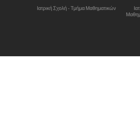
Ιατρική Σχολή - Τμήμα Μαθηματικών
Ια
Μαθημα