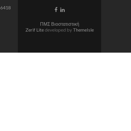
 6418
Facebook
Linkedin
link
link
ΠΜΣ Βιοστατιστική
Zerif Lite
developed by
ThemeIsle