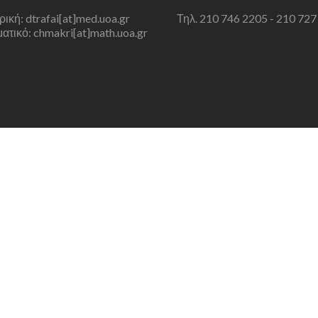
τρική: dtrafai[at]med.uoa.gr
Τηλ. 210 746 2205 - 210 727
τικό: chmakri[at]math.uoa.gr