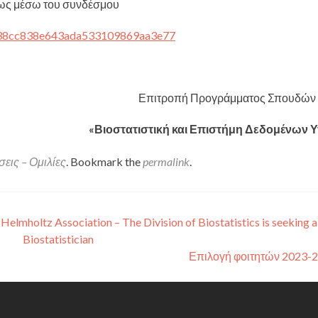
ως μέσω του συνδέσμου
38
cc
838
e
643
ada
533109869
aa
3
e
77
Επιτροπή Προγράμματος Σπουδώ
«Βιοστατιστική και Επιστήμη Δεδομένων Υ
εις – Ομιλίες
. Bookmark the
permalink
.
elmholtz Association – The Division of Biostatistics is seeking a
Biostatistician
Επιλογή φοιτητών 2023-