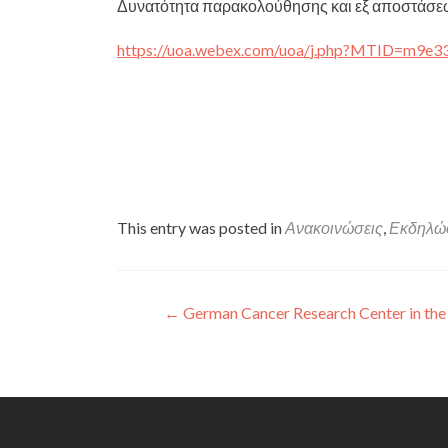
Δυνατότητα παρακολούθησης και εξ αποστάσε
https
://
uoa
.
webex
.
com
/
uoa
/
j
.
php
?
MTID
=
m
9
e
3
This entry was posted in
Ανακοινώσεις
,
Εκδηλώσ
Πλοήγηση άρθρων
←
German Cancer Research Center in the H