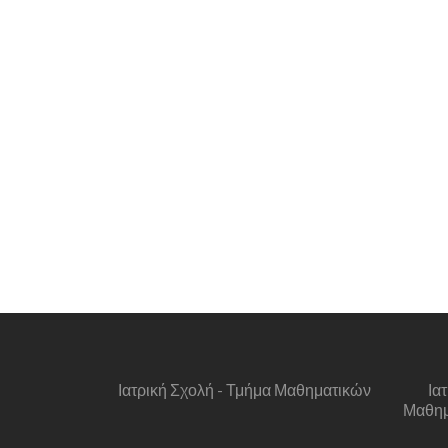
Ιατρική Σχολή - Τμήμα Μαθηματικών
Ια
Μαθημα