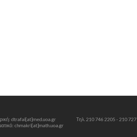
τρική: dtrafai[at]med.uoa.gr
Τηλ. 210 746 2205 - 210 727
τικό: chmakri[at]math.uoa.gr