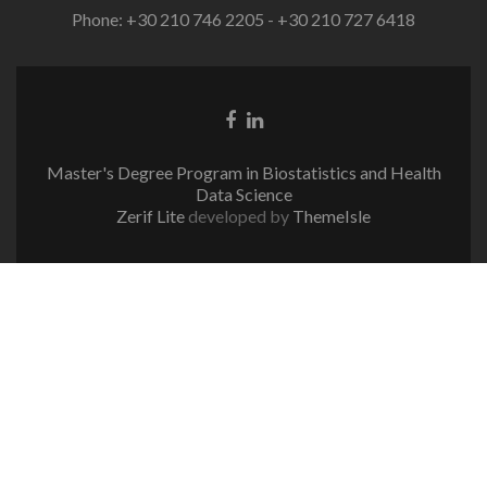
Phone: +30 210 746 2205 - +30 210 727 6418
Facebook
Linkedin
link
link
Master's Degree Program in Biostatistics and Health
Data Science
Zerif Lite
developed by
ThemeIsle