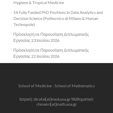
Hygiene & Tropical Medicine
14 Fully Funded PhD Positions in Data Analytics and
Decision Science (Politecnico di Milano & Human
Technopole)
Πρόσκληση σε Παρουσίαση Διπλωματικής
Εργασίας 23 Ιουλίου 2026
Πρόσκληση σε Παρουσίαση Διπλωματικής
Εργασίας 22 Ιουλίου 2026
School of Medicine - School of Mathematics
Ιατρική: dtrafai[at]med.uoa.gr Μαθηματικό:
chmakri[at]math.uoa.gr