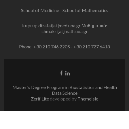
School of Medicine - School of Mathematics
Ιατρική: dtrafai[at]med.uoa.gr Μαθηματικό:
chmakri[at]math.uoa.gr
Phone: +30 210 746 2205 - +30 210 727 6418
Facebook
Linkedin
link
link
Master's Degree Program in Biostatistics and Health
Data Science
Zerif Lite
developed by
ThemeIsle