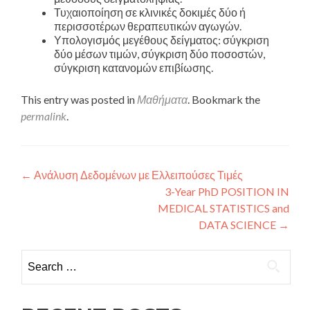
Τυχαιοποίηση σε κλινικές δοκιμές δύο ή
περισσοτέρων θεραπευτικών αγωγών.
Υπολογισμός μεγέθους δείγματος: σύγκριση
δύο μέσων τιμών, σύγκριση δύο ποσοστών,
σύγκριση κατανομών επιβίωσης.
This entry was posted in
Μαθήματα
. Bookmark the
permalink
.
Post navigation
←
Ανάλυση Δεδομένων με Ελλειπούσες Τιμές
3-Year PhD POSITION IN
MEDICAL STATISTICS and
DATA SCIENCE
→
Search for: