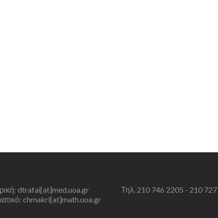
τρική: dtrafai[at]med.uoa.gr
Τηλ. 210 746 2205 - 210 727
τικό: chmakri[at]math.uoa.gr