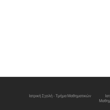
Ιατρική Σχολή - Τμήμα Μαθηματικών
Ια
Μαθημα