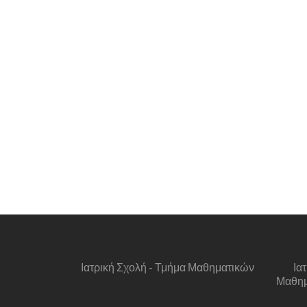
Ιατρική Σχολή - Τμήμα Μαθηματικών
Ια
Μαθημα