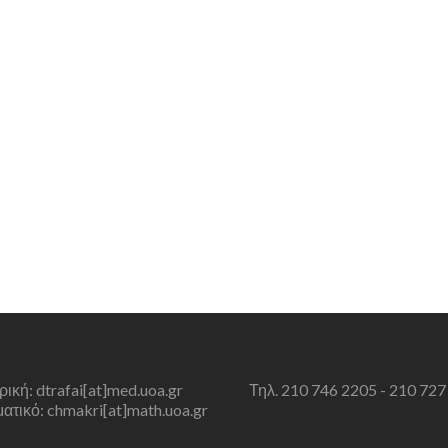
τρική: dtrafai[at]med.uoa.gr
Τηλ. 210 746 2205 - 210 727
τικό: chmakri[at]math.uoa.gr