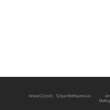
Ιατρική Σχολή - Τμήμα Μαθηματικών
Ια
Μαθημα