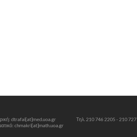
τρική: dtrafai[at]med.uoa.gr
Τηλ. 210 746 2205 - 210 727
τικό: chmakri[at]math.uoa.gr