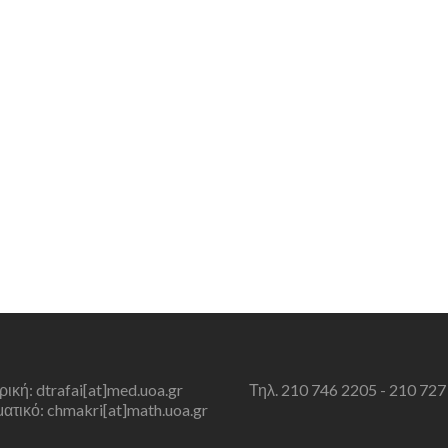
τρική: dtrafai[at]med.uoa.gr
Τηλ. 210 746 2205 - 210 727
τικό: chmakri[at]math.uoa.gr