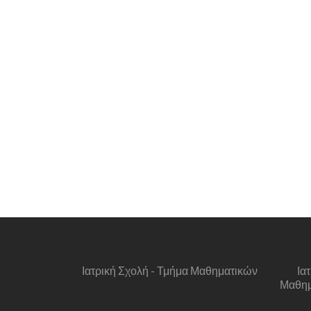
Ιατρική Σχολή - Τμήμα Μαθηματικών
Ια
Μαθημα