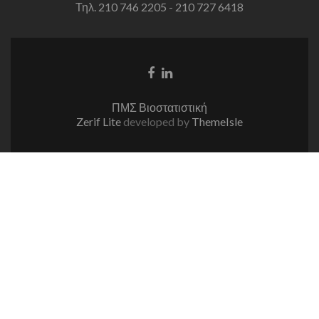
Τηλ. 210 746 2205 - 210 727 6418
Facebook
Linkedin
link
link
ΠΜΣ Βιοστατιστική
Zerif Lite
developed by
ThemeIsle