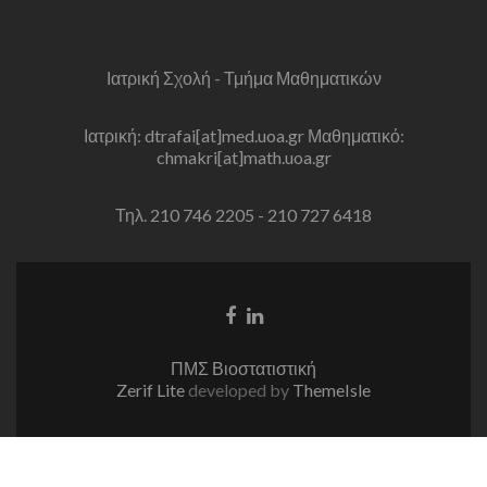
Ιατρική Σχολή - Τμήμα Μαθηματικών
Ιατρική: dtrafai[at]med.uoa.gr Μαθηματικό:
chmakri[at]math.uoa.gr
Τηλ. 210 746 2205 - 210 727 6418
Facebook
Linkedin
link
link
ΠΜΣ Βιοστατιστική
Zerif Lite
developed by
ThemeIsle