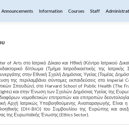
content
Announcements
Information
Courses
Staff
Administrat
ου
ter of Arts στο Ιατρικό Δίκαιο και Ηθική (Κέντρο Ιατρικού Δικα
διδακτορικό δίπλωμα (Τμήμα Ιατροδικαστικής της Ιατρικής 
Συνεργάτης στην Εθνική Σχολή Δημόσιας Υγείας (Τομέας Δημόσι
δευση της περιλαμβάνει σύντομες εκπαιδεύσεις στο Imperial C
ικών Σπουδών), στο Harvard School of Public Health (The Fr
 Rights) και στην Ένωση των Σχολών Δημόσιας Υγείας της Ευρω
ς διαφόρων νομοθετικών επιτροπών και επιτροπών δεοντολογία
ική Αρχή Ιατρικώς Υποβοηθούμενης Αναπαραγωγής. Είναι η 
ιοηθικής (DH-BIO) του Συμβουλίου της Ευρώπης και ανεξ
ας της Ευρωπαϊκής Ένωσης (Ethics Sector).