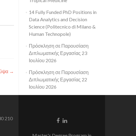
Tropical Medicine
14 Fully Funded PhD Positions in
Data Analytics and Decision
Science (Politecnico di Milano &
Human Technopole)
Πρόσκληση σε Παρουσίαση
Διπλωματικής Εργασίας 23
Ιουλίου 2026
Σύψα
→
Πρόσκληση σε Παρουσίαση
Διπλωματικής Εργασίας 22
Ιουλίου 2026
30 210
Facebook
Linkedin
link
link
Master's Degree Program in