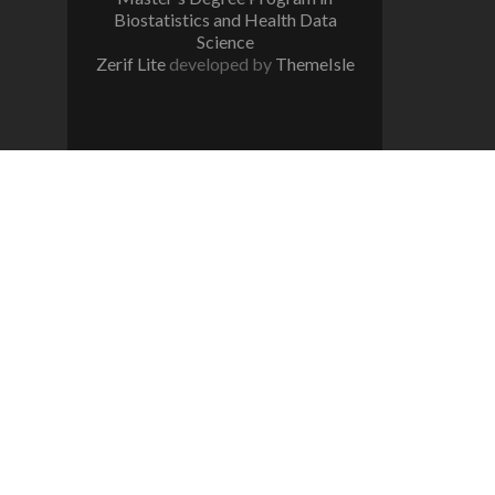
Biostatistics and Health Data
Science
Zerif Lite
developed by
ThemeIsle