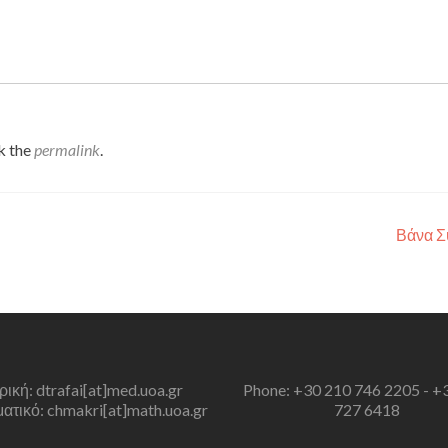
k the
permalink
.
Βάνα 
τρική: dtrafai[at]med.uoa.gr
Phone: +30 210 746 2205 - +
τικό: chmakri[at]math.uoa.gr
727 6418