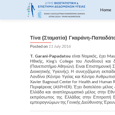
Skip to 
Home
Τίνα (Σταματία) Γκαράνη-Παπαδάτ
Posted on
11 July 2016
T. Garani-Papadatou
είναι Νομικός, έχει Mas
Ηθικής, King’s College του Λονδίνου) και 
(Πανεπιστήμιο Αθηνών). Ειναι Επιστημονική 
Διοικητικής Υγιεινής). Η συνεχιζόμενη εκπαί
Λονδίνο (Κέντρο Υγείας και Κέντρο Ανθρωπιστ
Xavier Bagnoud Center for Health and Human
Περιφέρειας (ASPHER). Έχει διατελέσει μέλο
Ελλάδα και αναπληρωματικό μέλος στην Εθν
εκπρόσωπος της Ελλάδας στην Επιτροπή Β
εμπειρογνώμων της Γενικής Διεύθυνσης Έρευν