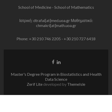
School of Medicine - School of Mathematics
Ιατρική: dtrafai[at]med.uoa.gr Μαθηματικό:
chmakri[at]math.uoa.gr
Phone: +30 210 746 2205 - +30 210 727 6418
Facebook
Linkedin
link
link
Master's Degree Program in Biostatistics and Health
Data Science
Zerif Lite
developed by
ThemeIsle